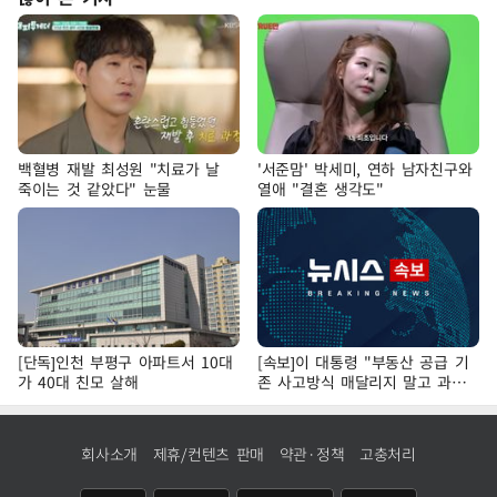
백혈병 재발 최성원 "치료가 날
'서준맘' 박세미, 연하 남자친구와
죽이는 것 같았다" 눈물
열애 "결혼 생각도"
[단독]인천 부평구 아파트서 10대
[속보]이 대통령 "부동산 공급 기
가 40대 친모 살해
존 사고방식 매달리지 말고 과감
히 실천"
회사소개
제휴/컨텐츠 판매
약관·정책
고충처리