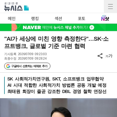
메인
랭킹
섹션
포토
"AI가 세상에 미친 영향 측정한다"…SK·소
프트뱅크, 글로벌 기준 마련 협력
기사등록
2026/07/09 09:23:03
가
가
최종수정
2026/07/09 09:28:24
구글에서 선호하는 매체로 추가
SK 사회적가치연구원, SKT, 소프트뱅크 업무협약
AI 시대 적합한 사회적가치 방법론 공동 개발 예정
최태원 회장이 줄곧 강조한 DBL 경영 철학 연장선