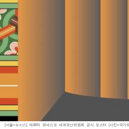
[서울=뉴시스] 제48차 유네스코 세계유산위원회 공식 포스터 (사진=국가유산청 