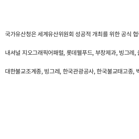
국가유산청은 세계유산위원회 성공적 개최를 위한 공식 협력
내셔널 지오그래픽어패럴, 롯데웰푸드, 부창제과, 빙그레, 
대한불교조계종, 빙그레, 한국관광공사, 한국불교태고종, 