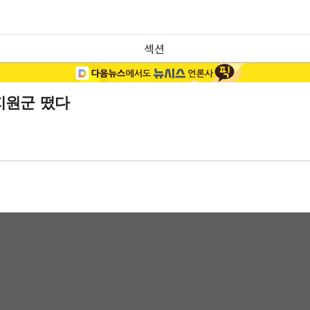
섹션
지원군 떴다