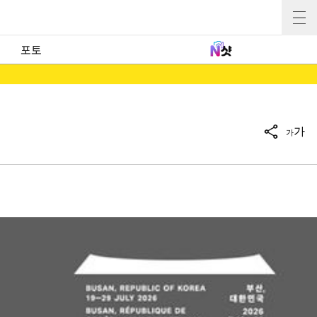
포토
가
가