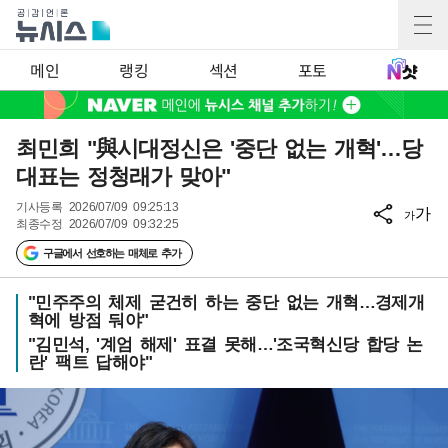
메인
랭킹
섹션
포토
최민희 "與시대정신은 '중단 없는 개혁'…당
대표는 정청래가 맞아"
기사등록
2026/07/09 09:25:13
가
가
최종수정
2026/07/09 09:32:25
구글에서 선호하는 매체로 추가
"민주주의 체제 굳건히 하는 중단 없는 개혁…경제개
혁에 방점 둬야"
"김민석, '계엄 해제' 표결 못해…'조국혁신당 합당 논
란' 팩트 답해야"