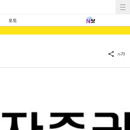
포토
가
가