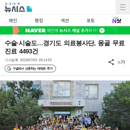
메인
랭킹
섹션
포토
수술·시술도…경기도 의료봉사단, 몽골 무료
진료 4493건
기사등록
2026/07/09 09:14:55
가
가
구글에서 선호하는 매체로 추가