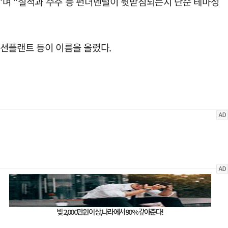
"며 "실적과 수주 등 펀더멘털이 뒷받침되는지 단순 테마성
K오션플랜트 등이 이름을 올렸다.