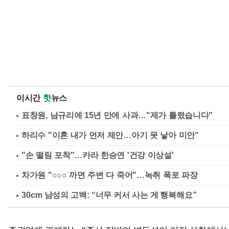
이시간
핫
뉴스
표창원, 남규리에 15년 만에 사과…"제가 틀렸습니다"
하리수 "이혼 내가 먼저 제안…아기 못 낳아 미안"
"손 떨림 포착"…카라 한승연 '건강 이상설'
차가원 "○○○ 까면 주변 다 죽어"…녹취 폭로 파장