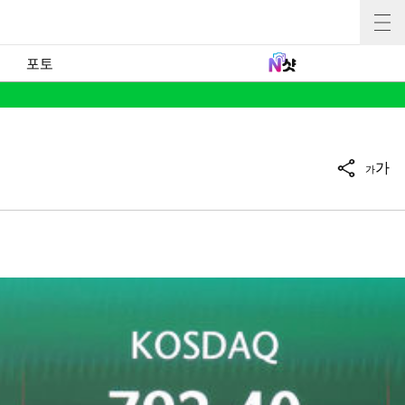
포토
가
가