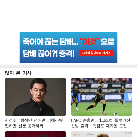
많이 본 기사
한정수 "황정민 선배만 피해…떳
LAFC 손흥민, 리그스컵 톨루카전
떳하면 신분 공개하라"
선발 출격…득점포 재가동 도전