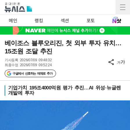
메인
랭킹
섹션
포토
베이조스 블루오리진, 첫 외부 투자 유치…
15조원 조달 추진
기사등록
2026/07/09 09:48:32
가
가
최종수정
2026/07/09 09:52:24
구글에서 선호하는 매체로 추가
기업가치 195조4000억원 평가 추진…AI 위성·뉴글렌
개발에 투자