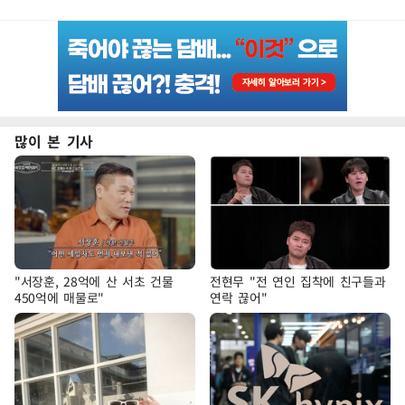
많이 본 기사
"서장훈, 28억에 산 서초 건물
전현무 "전 연인 집착에 친구들과
450억에 매물로"
연락 끊어"