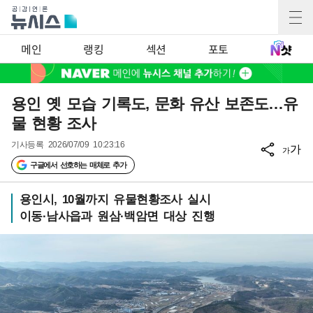
메인
랭킹
섹션
포토
용인 옛 모습 기록도, 문화 유산 보존도…유
물 현황 조사
기사등록
2026/07/09 10:23:16
가
가
구글에서 선호하는 매체로 추가
용인시, 10월까지 유물현황조사 실시
이동·남사읍과 원삼·백암면 대상 진행