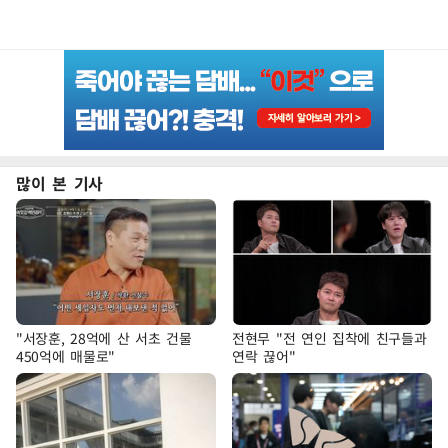
많이 본 기사
"서장훈, 28억에 산 서초 건물
전현무 "전 연인 집착에 친구들과
450억에 매물로"
연락 끊어"