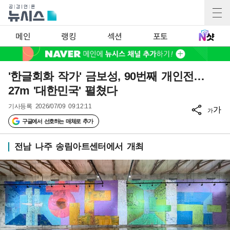
메인
랭킹
섹션
포토
'한글회화 작가' 금보성, 90번째 개인전…
27m '대한민국' 펼쳤다
기사등록
2026/07/09 09:12:11
가
가
구글에서 선호하는 매체로 추가
전남 나주 송림아트센터에서 개최