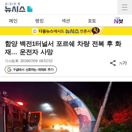
메인
랭킹
섹션
포토
함양 백전1터널서 포르쉐 차량 전복 후 화
재… 운전자 사망
기사등록
2026/07/09 08:52:52
가
가
구글에서 선호하는 매체로 추가