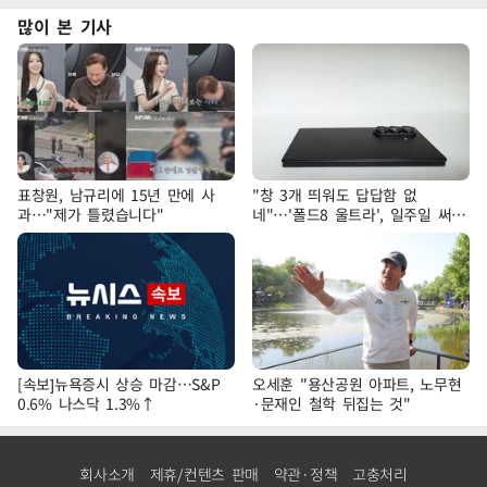
많이 본 기사
표창원, 남규리에 15년 만에 사
"창 3개 띄워도 답답함 없
과…"제가 틀렸습니다"
네"…'폴드8 울트라', 일주일 써보
니
[속보]뉴욕증시 상승 마감…S&P
오세훈 "용산공원 아파트, 노무현
0.6% 나스닥 1.3%↑
·문재인 철학 뒤집는 것"
회사소개
제휴/컨텐츠 판매
약관·정책
고충처리