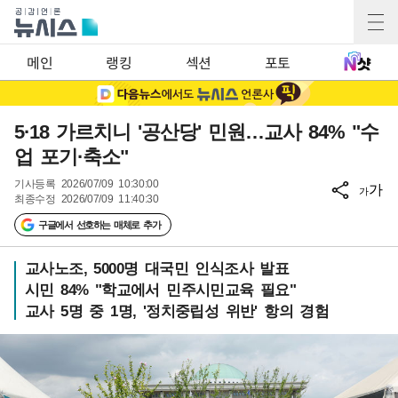
메인
랭킹
섹션
포토
5·18 가르치니 '공산당' 민원…교사 84% "수
업 포기·축소"
기사등록
2026/07/09 10:30:00
가
가
최종수정
2026/07/09 11:40:30
구글에서 선호하는 매체로 추가
교사노조, 5000명 대국민 인식조사 발표
시민 84% "학교에서 민주시민교육 필요"
교사 5명 중 1명, '정치중립성 위반' 항의 경험