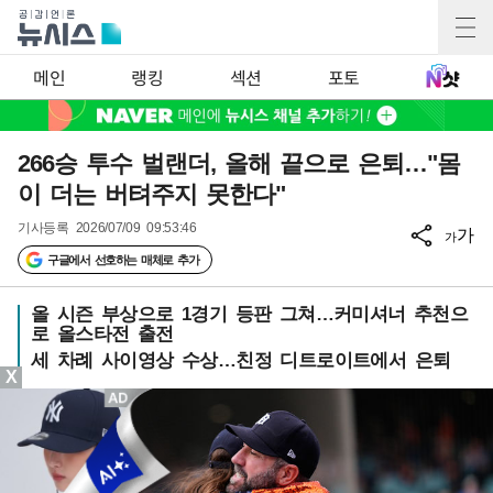
메인
랭킹
섹션
포토
266승 투수 벌랜더, 올해 끝으로 은퇴…"몸
이 더는 버텨주지 못한다"
기사등록
2026/07/09 09:53:46
가
가
구글에서 선호하는 매체로 추가
올 시즌 부상으로 1경기 등판 그쳐…커미셔너 추천으
로 올스타전 출전
세 차례 사이영상 수상…친정 디트로이트에서 은퇴
X