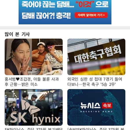
많이 본 기사
홍서범♥조갑경, 아들 불륜 사과
외국인 심판 성 접대 7경기 들여
후 근황…밝은 미소
다보니…한국 축구 '5승 2무'
SK하이닉스, 주당 375원 분기배당
[속보]SK하이닉스, 주당 375원 분