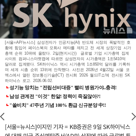
[서울=AP/뉴시스] 삼성전자가 인공지능(AI) 반도체 시장의 폭발적인 호
황에 힘입어 페이스북의 모회사 메타를 제치고 전 세계 상장기업 시가
총액 순위 10위에 올랐다. 2일(현지시간) 글로벌 기업 시가총액 집계
사이트 컴퍼니스마켓캡에 따르면 삼성전자의 시가총액은 1조5410억
달러로 집계됐다. SK하이닉스 역시 시가총액 1조850억 달러를 기록하
며 세계 시총 순위 13위에 안착했다. 사진은 2026년 4월22일 서울 코
엑스에서 열린 정보통신기술(ICT) 전시회 '2026 월드IT쇼'에 전시된 SK
하이닉스 로고. 2026.06.02.
[서울=뉴시스]이지민 기자 = KB증권은 9일 SK하이닉스
에 대해 미국 주식예탁증서(ADR) 상장에 따라 글로벌 투