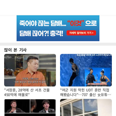
많이 본 기사
"서장훈, 28억에 산 서초 건물
"여군 지원 막힌 UDT 훈련 직접
450억에 매물로"
해봤습니다"…707 출신 女유튜버
'완벽 소화'