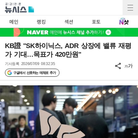
메인
랭킹
섹션
포토
KB證 "SK하이닉스, ADR 상장에 밸류 재평
가 기대…목표가 420만원"
기사등록
2026/07/09 08:32:35
가
가
구글에서 선호하는 매체로 추가