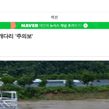
섹션
개다리 '주의보'