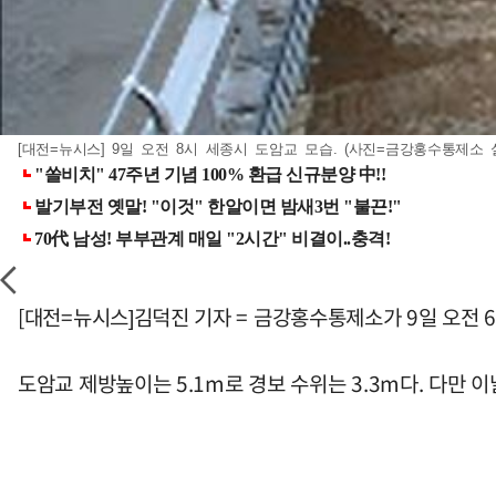
[대전=뉴시스] 9일 오전 8시 세종시 도암교 모습. (사진=금강홍수통제소 실시
[대전=뉴시스]김덕진 기자 = 금강홍수통제소가 9일 오전 
도암교 제방높이는 5.1m로 경보 수위는 3.3m다. 다만 이