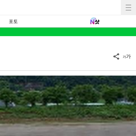
포토
가
가