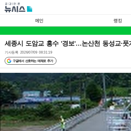
메인
랭킹
세종시 도암교 홍수 '경보'…논산천 동성교·풋
기사등록
2026/07/09 08:31:19
구글에서 선호하는 매체로 추가