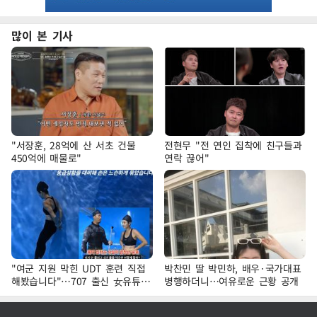
많이 본 기사
"서장훈, 28억에 산 서초 건물
전현무 "전 연인 집착에 친구들과
450억에 매물로"
연락 끊어"
"여군 지원 막힌 UDT 훈련 직접
박찬민 딸 박민하, 배우·국가대표
해봤습니다"…707 출신 女유튜버
병행하더니…여유로운 근황 공개
'완벽 소화'