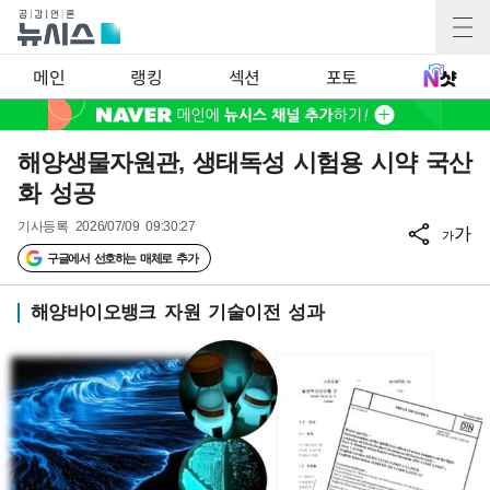
메인
랭킹
섹션
포토
해양생물자원관, 생태독성 시험용 시약 국산
화 성공
기사등록
2026/07/09 09:30:27
가
가
구글에서 선호하는 매체로 추가
해양바이오뱅크 자원 기술이전 성과