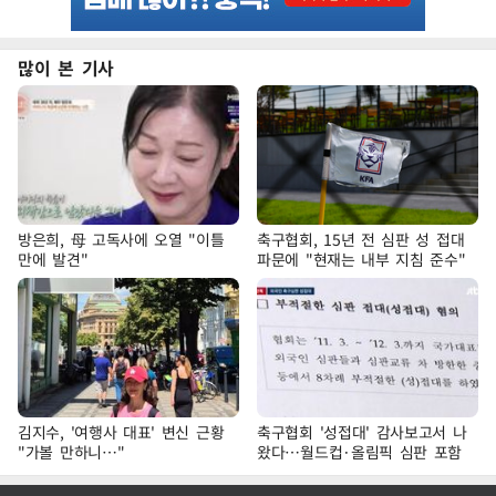
많이 본 기사
방은희, 母 고독사에 오열 "이틀
축구협회, 15년 전 심판 성 접대
만에 발견"
파문에 "현재는 내부 지침 준수"
김지수, '여행사 대표' 변신 근황
축구협회 '성접대' 감사보고서 나
"가볼 만하니…"
왔다…월드컵·올림픽 심판 포함