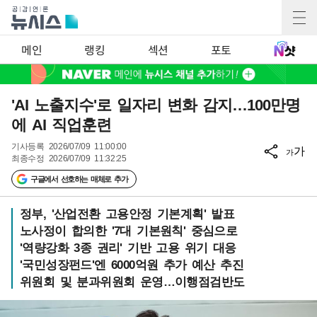
메인
랭킹
섹션
포토
'AI 노출지수'로 일자리 변화 감지…100만명
에 AI 직업훈련
기사등록
2026/07/09 11:00:00
가
가
최종수정
2026/07/09 11:32:25
구글에서 선호하는 매체로 추가
정부, '산업전환 고용안정 기본계획' 발표
노사정이 합의한 '7대 기본원칙' 중심으로
'역량강화 3종 권리' 기반 고용 위기 대응
'국민성장펀드'엔 6000억원 추가 예산 추진
위원회 및 분과위원회 운영…이행점검반도