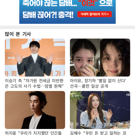
많이 본 기사
이승기 측 "차가원 전세금 미반환
아이유, 장기하 '별일 없이 산다'
은 고도의 사기 수법…엄벌 원해"
선곡…쿨한 일상 공개
허지웅 "우리가 지지했던 인간들
김혜수 "우린 돈 받고 일하는 프