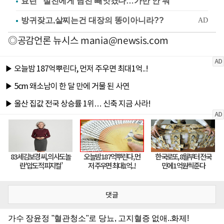
효린 "절친에게 남친 빼앗겼다…가만 안 둬"
◎공감언론 뉴시스
mania@newsis.com
댓글