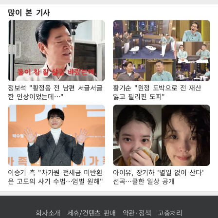
많이 본 기사
정보석 "황정음 전 남편 서글서글
황기순 "원정 도박으로 전 재산
한 인상이었는데…"
잃고 필리핀 도피"
이승기 측 "차가원 전세금 미반환
아이유, 장기하 '별일 없이 산다'
은 고도의 사기 수법…엄벌 원해"
선곡…쿨한 일상 공개
회사소개
제휴/컨텐츠 판매
약관·정책
고충처리