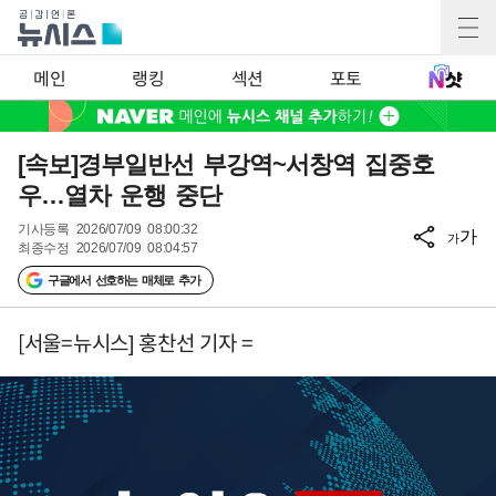
메인
랭킹
섹션
포토
[속보]경부일반선 부강역~서창역 집중호
우…열차 운행 중단
기사등록
2026/07/09 08:00:32
가
가
최종수정
2026/07/09 08:04:57
구글에서 선호하는 매체로 추가
[서울=뉴시스] 홍찬선 기자 =