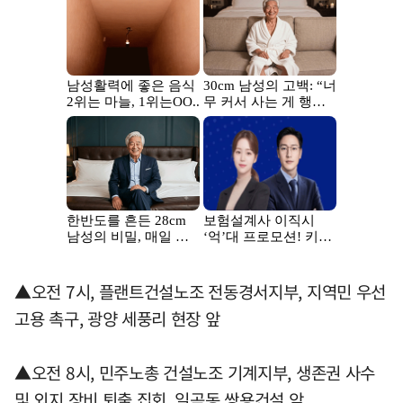
▲오전 7시, 플랜트건설노조 전동경서지부, 지역민 우선
고용 촉구, 광양 세풍리 현장 앞
▲오전 8시, 민주노총 건설노조 기계지부, 생존권 사수
및 외지 장비 퇴출 집회, 일곡동 쌍용건설 앞