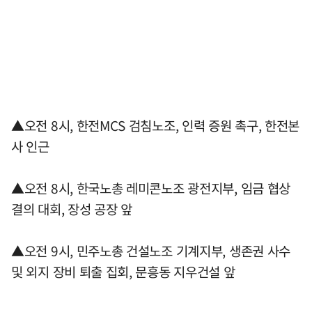
▲오전 8시, 한전MCS 검침노조, 인력 증원 촉구, 한전본
사 인근
▲오전 8시, 한국노총 레미콘노조 광전지부, 임금 협상
결의 대회, 장성 공장 앞
▲오전 9시, 민주노총 건설노조 기계지부, 생존권 사수
및 외지 장비 퇴출 집회, 문흥동 지우건설 앞