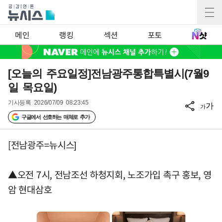
메인
랭킹
섹션
포토
[오늘의 주요일정]전남광주통합특별시(7월9
일 목요일)
기사등록
2026/07/09 08:23:45
가
가
구글에서 선호하는 매체로 추가
[전남광주=뉴시스]
▲오전 7시, 전남조선 하청지회, 노조가입 촉구 홍보, 영
암 현대삼호