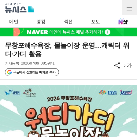
메인
랭킹
섹션
포토
무창포해수욕장, 물놀이장 운영…캐릭터 워
디·가디 활용
기사등록
2026/07/09 08:59:41
가
가
구글에서 선호하는 매체로 추가