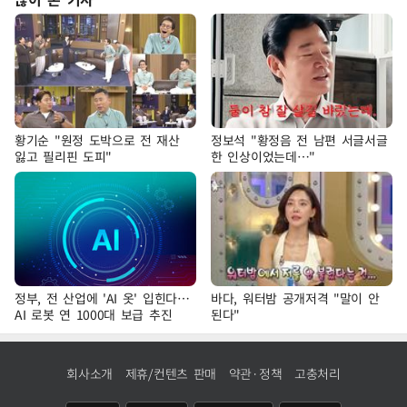
황기순 "원정 도박으로 전 재산
정보석 "황정음 전 남편 서글서글
잃고 필리핀 도피"
한 인상이었는데…"
정부, 전 산업에 'AI 옷' 입힌다…
바다, 워터밤 공개저격 "말이 안
AI 로봇 연 1000대 보급 추진
된다"
회사소개
제휴/컨텐츠 판매
약관·정책
고충처리