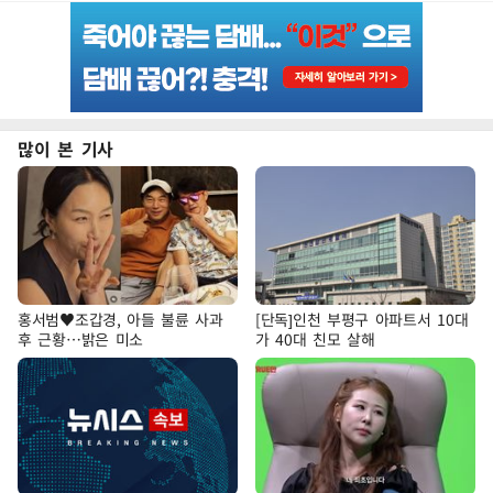
많이 본 기사
홍서범♥조갑경, 아들 불륜 사과
[단독]인천 부평구 아파트서 10대
후 근황…밝은 미소
가 40대 친모 살해