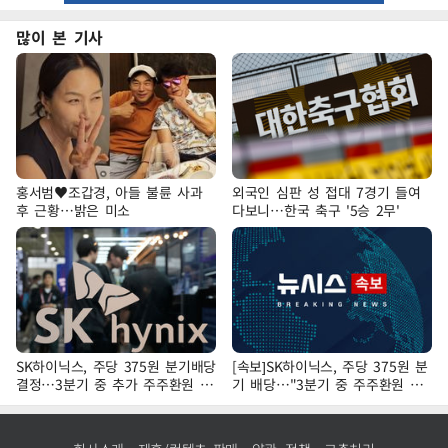
많이 본 기사
홍서범♥조갑경, 아들 불륜 사과
외국인 심판 성 접대 7경기 들여
후 근황…밝은 미소
다보니…한국 축구 '5승 2무'
SK하이닉스, 주당 375원 분기배당
[속보]SK하이닉스, 주당 375원 분
결정…3분기 중 추가 주주환원 발
기 배당…"3분기 중 주주환원 방
표
안 확정"