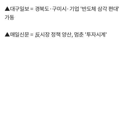
▲대구일보 = 경북도·구미시·기업 '반도체 삼각 편대'
가동
▲매일신문 = 反시장 정책 양산, 멈춘 '투자시계'