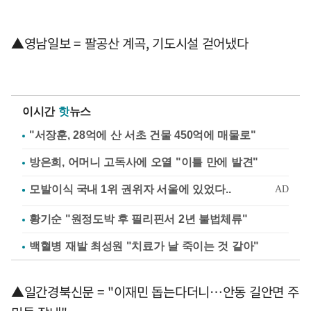
▲영남일보 = 팔공산 계곡, 기도시설 걷어냈다
이시간
핫
뉴스
"서장훈, 28억에 산 서초 건물 450억에 매물로"
방은희, 어머니 고독사에 오열 "이틀 만에 발견"
황기순 "원정도박 후 필리핀서 2년 불법체류"
백혈병 재발 최성원 "치료가 날 죽이는 것 같아"
▲일간경북신문 = "이재민 돕는다더니…안동 길안면 주