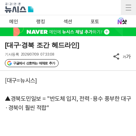
메인
랭킹
섹션
포토
[대구·경북 조간 헤드라인]
기사등록
2026/07/09 07:33:08
가
가
구글에서 선호하는 매체로 추가
[대구=뉴시스]
▲경북도민일보 = "반도체 입지, 전력·용수 풍부한 대구
·경북이 훨씬 적합"