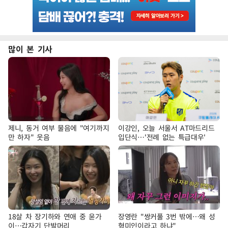
많이 본 기사
제니, 동거 여부 물음에 "여기까지
이강인, 오늘 서울서 AT마드리드
만 하자" 웃음
입단식…'전례 없는 특급대우'
18살 차 장기하와 연애 중 윤가
장영란 "쌍커풀 3번 밖에…왜 성
이…갑자기 단발머리
형미인이라고 하냐"