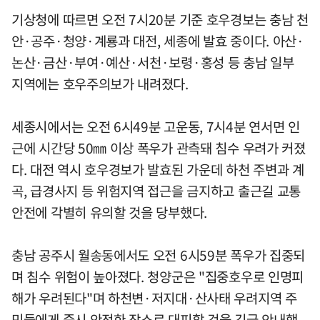
기상청에 따르면 오전 7시20분 기준 호우경보는 충남 천
안·공주·청양·계룡과 대전, 세종에 발효 중이다. 아산·
논산·금산·부여·예산·서천·보령·홍성 등 충남 일부
지역에는 호우주의보가 내려졌다.
세종시에서는 오전 6시49분 고운동, 7시4분 연서면 인
근에 시간당 50㎜ 이상 폭우가 관측돼 침수 우려가 커졌
다. 대전 역시 호우경보가 발효된 가운데 하천 주변과 계
곡, 급경사지 등 위험지역 접근을 금지하고 출근길 교통
안전에 각별히 유의할 것을 당부했다.
충남 공주시 월송동에서도 오전 6시59분 폭우가 집중되
며 침수 위험이 높아졌다. 청양군은 "집중호우로 인명피
해가 우려된다"며 하천변·저지대·산사태 우려지역 주
민들에게 즉시 안전한 장소로 대피할 것을 긴급 안내했