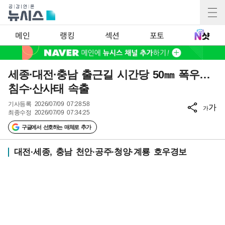
메인
랭킹
섹션
포토
세종·대전·충남 출근길 시간당 50㎜ 폭우…
침수·산사태 속출
기사등록
2026/07/09 07:28:58
가
가
최종수정
2026/07/09 07:34:25
구글에서 선호하는 매체로 추가
대전·세종, 충남 천안·공주·청양·계룡 호우경보