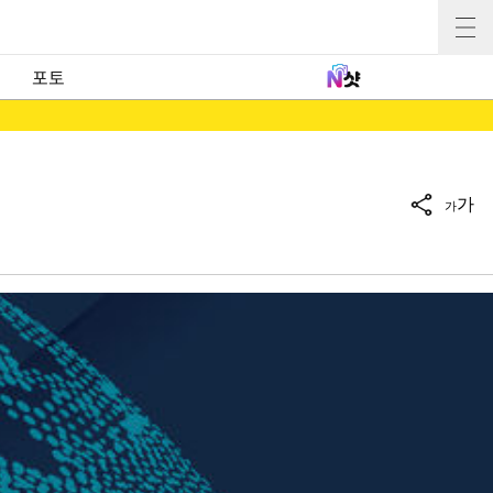
포토
가
가