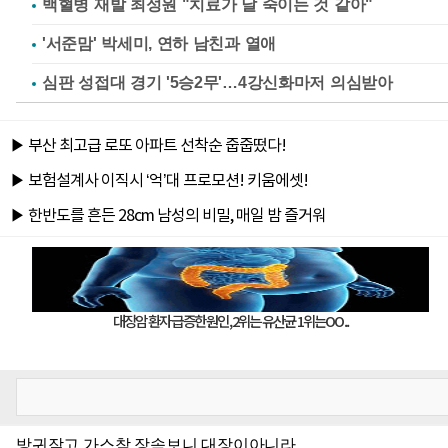
백혈병 재발 최성원 "치료가 날 죽이는 것 같아"
'서준맘' 박세미, 연하 남친과 열애
심판 성접대 경기 '5승2무'…4강신화마저 의심받아