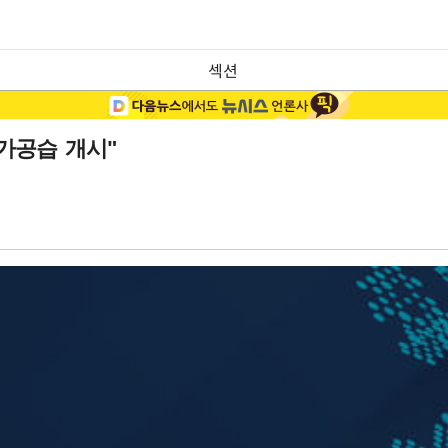
섹션
가공습 개시"