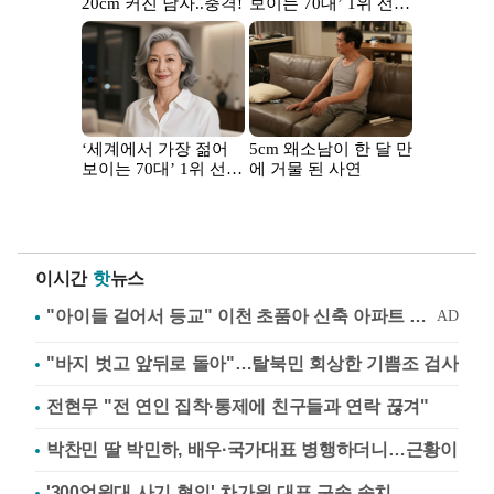
이시간
핫
뉴스
"바지 벗고 앞뒤로 돌아"…탈북민 회상한 기쁨조 검사
전현무 "전 연인 집착·통제에 친구들과 연락 끊겨"
박찬민 딸 박민하, 배우·국가대표 병행하더니…근황이
'300억원대 사기 혐의' 차가원 대표 구속 송치