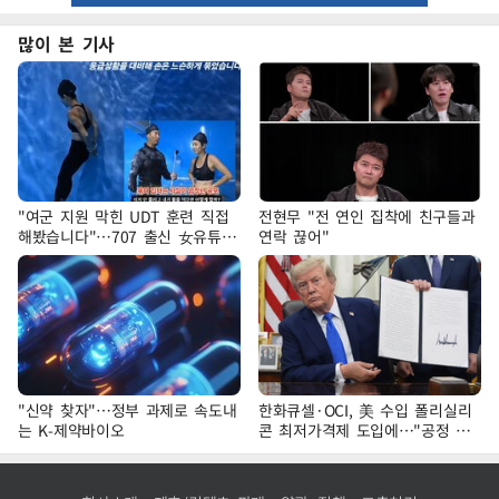
많이 본 기사
"여군 지원 막힌 UDT 훈련 직접
전현무 "전 연인 집착에 친구들과
해봤습니다"…707 출신 女유튜버
연락 끊어"
'완벽 소화'
"신약 찾자"…정부 과제로 속도내
한화큐셀·OCI, 美 수입 폴리실리
는 K-제약바이오
콘 최저가격제 도입에…"공정 경
쟁·수익성 개선 환영"