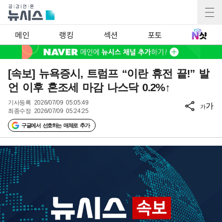
메인
랭킹
섹션
포토
[속보] 뉴욕증시, 트럼프 “이란 휴전 끝!” 발
언 이후 혼조세 마감 나스닥 0.2%↑
기사등록
2026/07/09 05:05:49
가
가
최종수정
2026/07/09 05:24:25
구글에서 선호하는 매체로 추가