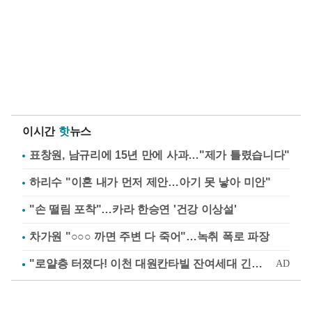
이시간
핫
뉴스
표창원, 남규리에 15년 만에 사과…"제가 틀렸습니다"
하리수 "이혼 내가 먼저 제안…아기 못 낳아 미안"
"손 떨림 포착"…카라 한승연 '건강 이상설'
차가원 "○○○ 까면 주변 다 죽어"…녹취 폭로 파장