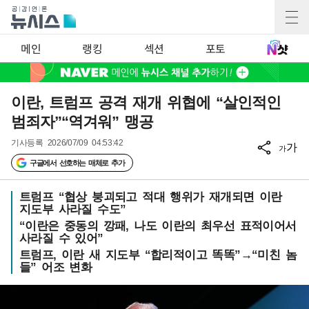
메인
랭킹
섹션
포토
이란, 트럼프 공격 재개 위협에 “살인적인
범죄자”“역겨워” 맹공
기사등록
2026/07/09 04:53:42
가
가
구글에서 선호하는 매체로 추가
트럼프 “협상 붕괴되고 적대 행위가 재개되면 이란
지도부 사라질 수도”
“이란은 중동의 깡패, 나도 이란의 최우선 표적이어서
사라질 수 있어”
트럼프, 이란 새 지도부 “합리적이고 똑똑”→“미친 놈
들” 어조 변화