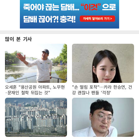
많이 본 기사
오세훈 "용산공원 아파트, 노무현
"손 떨림 포착"…카라 한승연, 건
·문재인 철학 뒤집는 것"
강 괜찮나 팬들 '걱정'