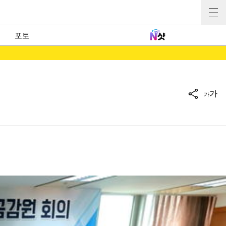
포토
가
가