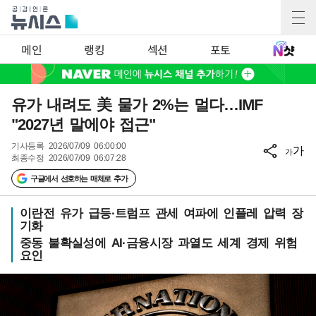
메인
랭킹
섹션
포토
유가 내려도 美 물가 2%는 멀다…IMF
"2027년 말에야 접근"
기사등록
2026/07/09 06:00:00
가
가
최종수정
2026/07/09 06:07:28
구글에서 선호하는 매체로 추가
이란전 유가 급등·트럼프 관세 여파에 인플레 압력 장
기화
중동 불확실성에 AI·금융시장 과열도 세계 경제 위험
요인