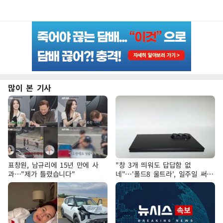
많이 본 기사
표창원, 남규리에 15년 만에 사
"창 3개 띄워도 답답함 없
과…"제가 틀렸습니다"
네"…'폴드8 울트라', 일주일 써보
니