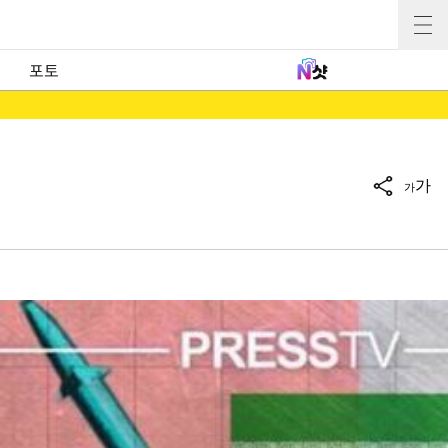
포토
가
가