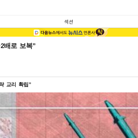
섹션
·2배로 보복”
략 교리 확립”