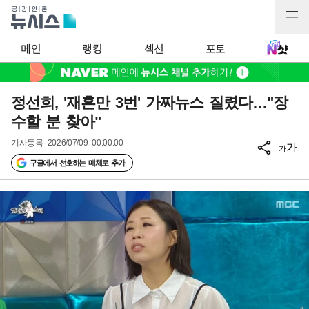
메인
랭킹
섹션
포토
정선희, '재혼만 3번' 가짜뉴스 질렸다…"장
수할 분 찾아"
기사등록
2026/07/09 00:00:00
가
가
구글에서 선호하는 매체로 추가