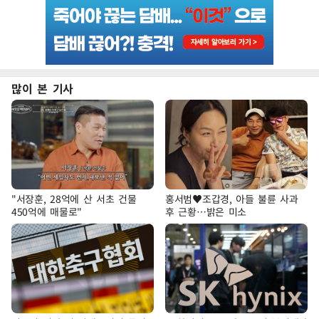
많이 본 기사
"서장훈, 28억에 산 서초 건물
홍서범♥조갑경, 아들 불륜 사과
450억에 매물로"
후 근황…밝은 미소