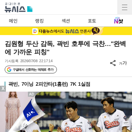
메인
랭킹
섹션
포토
김원형 두산 감독, 곽빈 호투에 극찬…"완벽
에 가까운 피칭"
기사등록
2026/07/08 22:17:14
가
가
구글에서 선호하는 매체로 추가
곽빈, 7이닝 2피안타(1홈런) 7K 1실점
X