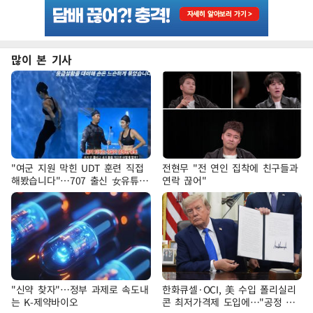
많이 본 기사
"여군 지원 막힌 UDT 훈련 직접
전현무 "전 연인 집착에 친구들과
해봤습니다"…707 출신 女유튜버
연락 끊어"
'완벽 소화'
"신약 찾자"…정부 과제로 속도내
한화큐셀·OCI, 美 수입 폴리실리
는 K-제약바이오
콘 최저가격제 도입에…"공정 경