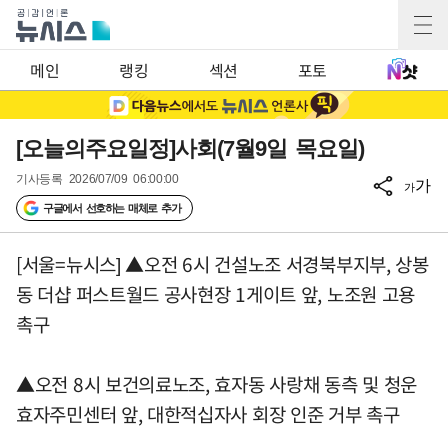
메인
랭킹
섹션
포토
[오늘의주요일정]사회(7월9일 목요일)
기사등록
2026/07/09 06:00:00
가
가
구글에서 선호하는 매체로 추가
[서울=뉴시스] ▲오전 6시 건설노조 서경북부지부, 상봉
동 더샵 퍼스트월드 공사현장 1게이트 앞, 노조원 고용
촉구
▲오전 8시 보건의료노조, 효자동 사랑채 동측 및 청운
효자주민센터 앞, 대한적십자사 회장 인준 거부 촉구