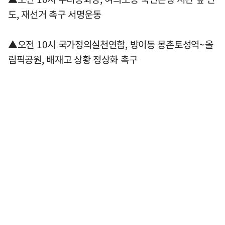
도, 재선거 촉구 서명운동
▲오전 10시 국가정의실천연합, 방이동 몽촌토성역~올
림픽공원, 배재고 상황 정상화 촉구