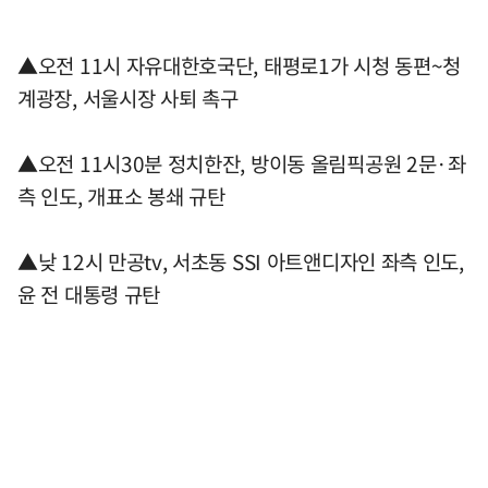
▲오전 11시 자유대한호국단, 태평로1가 시청 동편~청
계광장, 서울시장 사퇴 촉구
▲오전 11시30분 정치한잔, 방이동 올림픽공원 2문·좌
측 인도, 개표소 봉쇄 규탄
▲낮 12시 만공tv, 서초동 SSI 아트앤디자인 좌측 인도,
윤 전 대통령 규탄