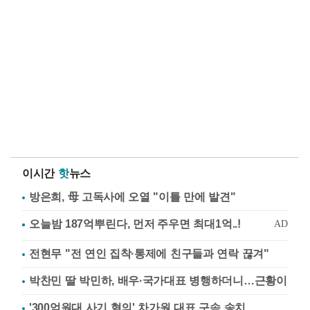
이시간
핫
뉴스
방은희, 母 고독사에 오열 "이틀 만에 발견"
전현무 "전 연인 집착·통제에 친구들과 연락 끊겨"
박찬민 딸 박민하, 배우·국가대표 병행하더니…근황이
'300억원대 사기 혐의' 차가원 대표 구속 송치