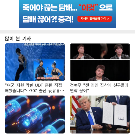
많이 본 기사
"여군 지원 막힌 UDT 훈련 직접
전현무 "전 연인 집착에 친구들과
해봤습니다"…707 출신 女유튜버
연락 끊어"
'완벽 소화'