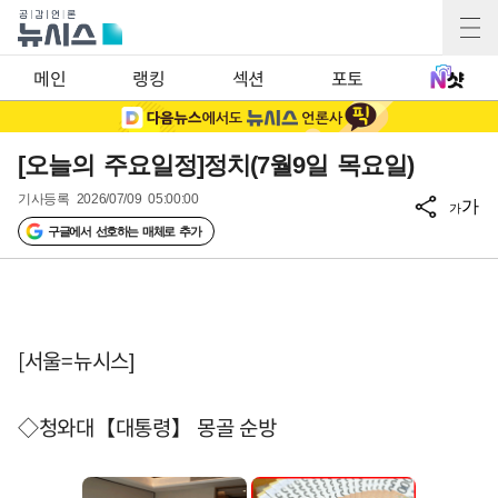
메인
랭킹
섹션
포토
[오늘의 주요일정]정치(7월9일 목요일)
기사등록
2026/07/09 05:00:00
가
가
구글에서 선호하는 매체로 추가
[서울=뉴시스]
◇청와대【대통령】 몽골 순방