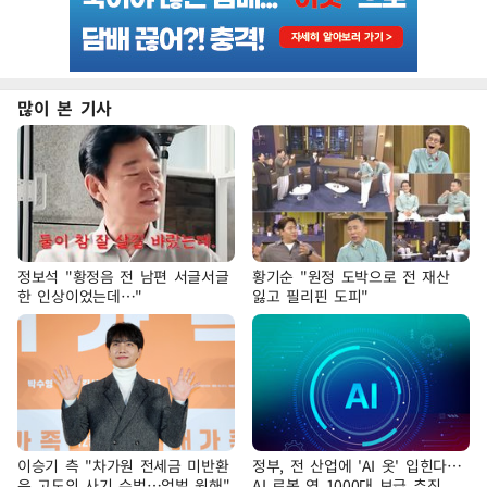
많이 본 기사
정보석 "황정음 전 남편 서글서글
황기순 "원정 도박으로 전 재산
한 인상이었는데…"
잃고 필리핀 도피"
이승기 측 "차가원 전세금 미반환
정부, 전 산업에 'AI 옷' 입힌다…
은 고도의 사기 수법…엄벌 원해"
AI 로봇 연 1000대 보급 추진