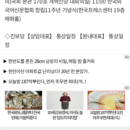
의(국회 본관 170호 개혁신당 대회의실) 11:00 한국외
국어신문협회 창립11주년 기념식(한국프레스센터 19층
매화홀)
◇진보당【상임대표】 통상일정 【원내대표】 통상일
정