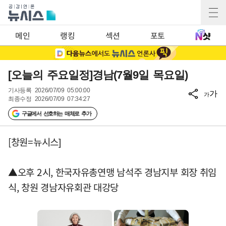
메인
랭킹
섹션
포토
[오늘의 주요일정]경남(7월9일 목요일)
기사등록
2026/07/09 05:00:00
가
가
최종수정
2026/07/09 07:34:27
구글에서 선호하는 매체로 추가
[창원=뉴시스]
▲오후 2시, 한국자유총연맹 남석주 경남지부 회장 취임
식, 창원 경남자유회관 대강당