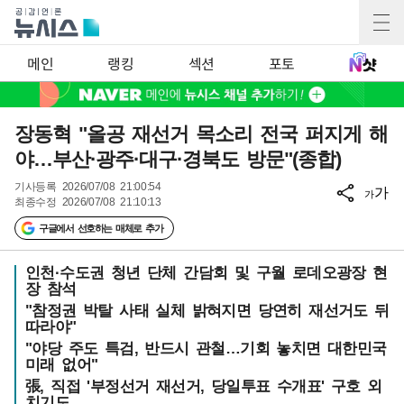
메인
랭킹
섹션
포토
장동혁 "올공 재선거 목소리 전국 퍼지게 해
야…부산·광주·대구·경북도 방문"(종합)
기사등록
2026/07/08 21:00:54
가
가
최종수정
2026/07/08 21:10:13
구글에서 선호하는 매체로 추가
인천·수도권 청년 단체 간담회 및 구월 로데오광장 현
장 참석
"참정권 박탈 사태 실체 밝혀지면 당연히 재선거도 뒤
따라야"
"야당 주도 특검, 반드시 관철…기회 놓치면 대한민국
미래 없어"
張, 직접 '부정선거 재선거, 당일투표 수개표' 구호 외
치기도