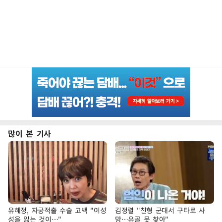
많이 본 기사
유혜정, 자궁적출 수술 고백 "여성
김정렬 "친형 군대서 구타로 사
성을 잃는 것이…"
망…유골 못 찾아"