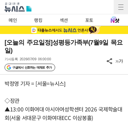
메인
랭킹
섹션
포토
[오늘의 주요일정]성평등가족부(7월9일 목요
일)
기사등록
2026/07/09 06:00:00
가
가
구글에서 선호하는 매체로 추가
박정영 기자 = [서울=뉴시스]
◇장관
▲13:00 이화여대 아시아여성학센터 2026 국제학술대
회(서울 서대문구 이화여대ECC 이삼봉홀)