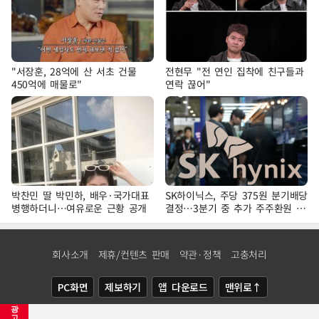
"서장훈, 28억에 산 서초 건물
전현무 "전 연인 집착에 친구들과
450억에 매물로"
연락 끊어"
박찬민 딸 박민하, 배우·국가대표
SK하이닉스, 주당 375원 분기배당
병행하더니…여유로운 근황 공개
결정…3분기 중 추가 주주환원 발
표
회사소개
제휴/컨텐츠 판매
약관·정책
고충처리
PC화면
제보하기
앱 다운로드
맨위로↑
광
COPYRIGHTⓒ
NEWSIS
ALL RIGHTS RESERVED.
고