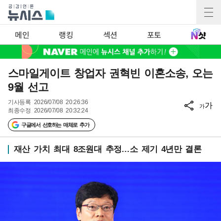
메인
랭킹
섹션
포토
스마일게이트 창업자 권혁빈 이혼소송, 오는
9월 선고
기사등록
2026/07/08 20:26:36
가
가
최종수정
2026/07/08 20:32:24
구글에서 선호하는 매체로 추가
재산 가치 최대 8조원대 추정…소 제기 4년만 결론