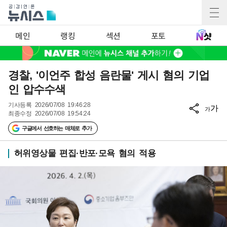
메인
랭킹
섹션
포토
경찰, '이언주 합성 음란물' 게시 혐의 기업
인 압수수색
기사등록
2026/07/08 19:46:28
가
가
최종수정
2026/07/08 19:54:24
구글에서 선호하는 매체로 추가
허위영상물 편집·반포·모욕 혐의 적용