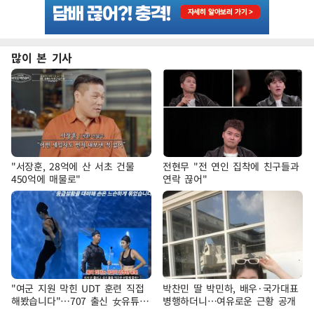
많이 본 기사
"서장훈, 28억에 산 서초 건물
전현무 "전 연인 집착에 친구들과
450억에 매물로"
연락 끊어"
"여군 지원 막힌 UDT 훈련 직접
박찬민 딸 박민하, 배우·국가대표
해봤습니다"…707 출신 女유튜버
병행하더니…여유로운 근황 공개
'완벽 소화'