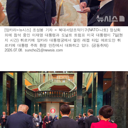
[앙카라=뉴시스] 조성봉 기자 = 북대서양조약기구(NATO·나토) 정상회
의에 참석 중인 이재명 대통령과 도널트 트럼프 미국 대통령이 7일(현
지 시간) 튀르키예 앙카라 대통령궁에서 열린 레젭 타입 에르도안 튀
르키예 대통령 주최 환영 만찬에서 대화하고 있다. (공동취재)
2026.07.08.
suncho21@newsis.com