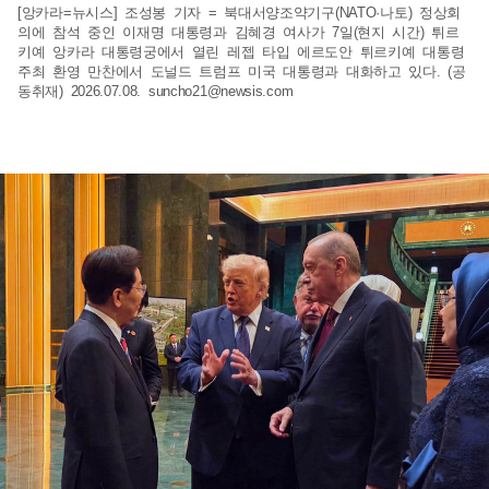
[앙카라=뉴시스] 조성봉 기자 = 북대서양조약기구(NATO·나토) 정상회
의에 참석 중인 이재명 대통령과 김혜경 여사가 7일(현지 시간) 튀르
키예 앙카라 대통령궁에서 열린 레젭 타입 에르도안 튀르키예 대통령
주최 환영 만찬에서 도널드 트럼프 미국 대통령과 대화하고 있다. (공
동취재) 2026.07.08.
suncho21@newsis.com