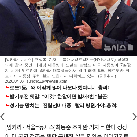
[앙카라=뉴시스] 조성봉 기자 = 북대서양조약기구(NATO·나토) 정상회
의에 참석 중인 이재명 대통령과 도널트 트럼프 미국 대통령이 7일(현
지 시간) 튀르키예 앙카라 대통령궁에서 열린 레젭 타입 에르도안 튀
르키예 대통령 주최 환영 만찬에서 대화하고 있다. (공동취재)
2026.07.08.
suncho21@newsis.com
[앙카라·서울=뉴시스]최동준 조재완 기자 = 한미 정상
이 미 군함 건조를 위한 구체적 실무 협의를 이어가기로