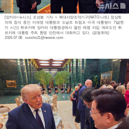
[앙카라=뉴시스] 조성봉 기자 = 북대서양조약기구(NATO·나토) 정상회
의에 참석 중인 이재명 대통령과 도널트 트럼프 미국 대통령이 7일(현
지 시간) 튀르키예 앙카라 대통령궁에서 열린 레젭 타입 에르도안 튀
르키예 대통령 주최 환영 만찬에서 대화하고 있다. (공동취재)
2026.07.08.
suncho21@newsis.com