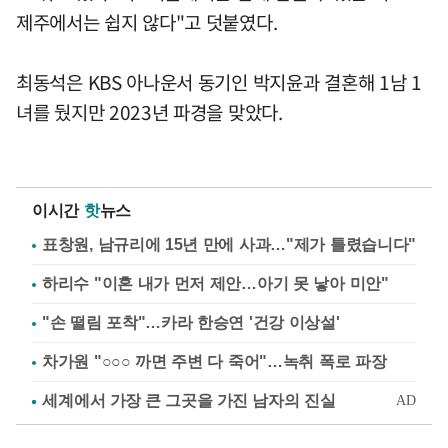
제주에서는 쉽지 않다"고 덧붙였다.
최동석은 KBS 아나운서 동기인 박지윤과 결혼해 1남 1
녀를 뒀지만 2023년 파경을 맞았다.
이시간
핫
뉴스
표창원, 남규리에 15년 만에 사과…"제가 틀렸습니다"
하리수 "이혼 내가 먼저 제안…아기 못 낳아 미안"
"손 떨림 포착"…카라 한승연 '건강 이상설'
차가원 "○○○ 까면 주변 다 죽어"…녹취 폭로 파장