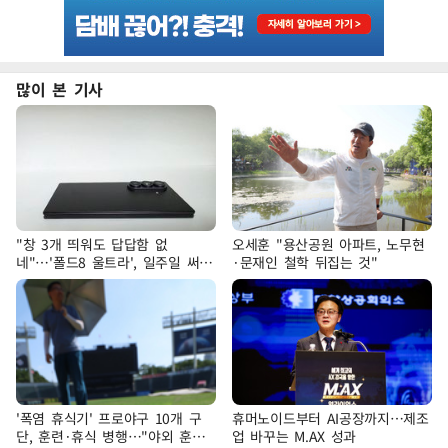
많이 본 기사
"창 3개 띄워도 답답함 없
오세훈 "용산공원 아파트, 노무현
네"…'폴드8 울트라', 일주일 써보
·문재인 철학 뒤집는 것"
니
'폭염 휴식기' 프로야구 10개 구
휴머노이드부터 AI공장까지…제조
단, 훈련·휴식 병행…"야외 훈련
업 바꾸는 M.AX 성과