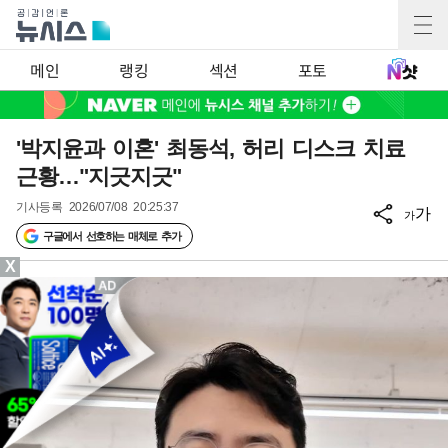
메인
랭킹
섹션
포토
'박지윤과 이혼' 최동석, 허리 디스크 치료
근황…"지긋지긋"
기사등록
2026/07/08 20:25:37
가
가
구글에서 선호하는 매체로 추가
X