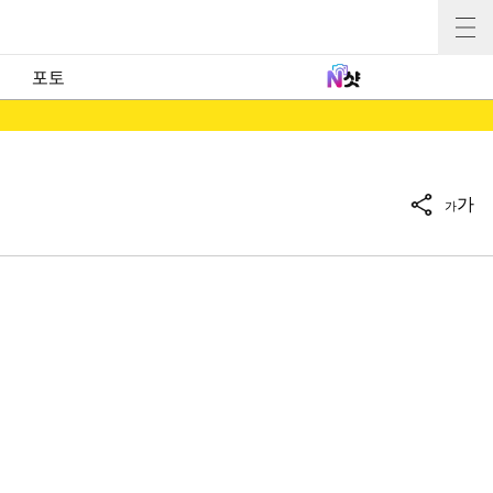
포토
가
가