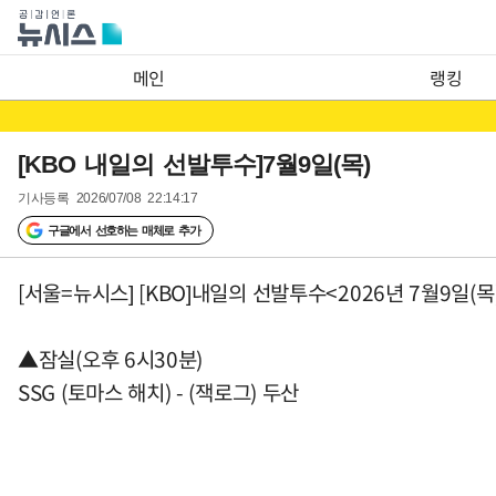
메인
랭킹
[KBO 내일의 선발투수]7월9일(목)
기사등록
2026/07/08 22:14:17
구글에서 선호하는 매체로 추가
[서울=뉴시스] [KBO]내일의 선발투수<2026년 7월9일(목
▲잠실(오후 6시30분)
SSG (토마스 해치) - (잭로그) 두산