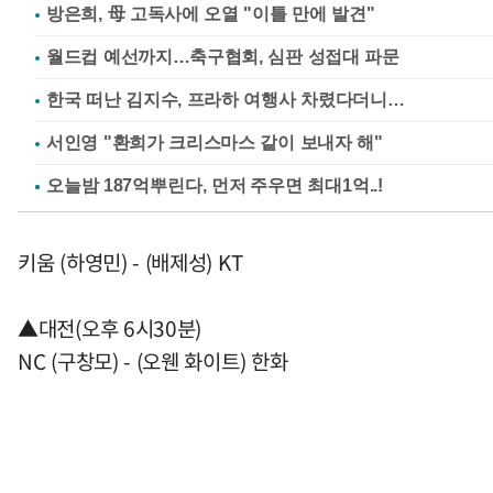
방은희, 母 고독사에 오열 "이틀 만에 발견"
월드컵 예선까지…축구협회, 심판 성접대 파문
한국 떠난 김지수, 프라하 여행사 차렸다더니…
서인영 "환희가 크리스마스 같이 보내자 해"
키움 (하영민) - (배제성) KT
▲대전(오후 6시30분)
NC (구창모) - (오웬 화이트) 한화