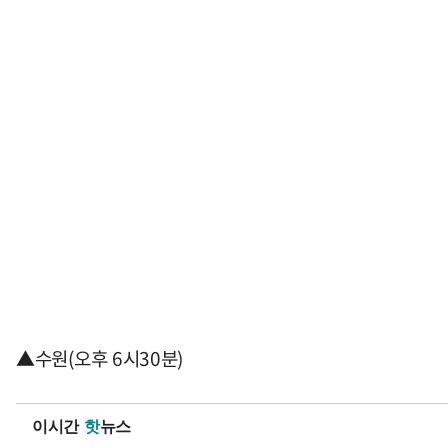
▲수원(오후 6시30분)
이시간
핫
뉴스