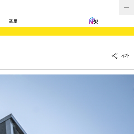
포토
가
가