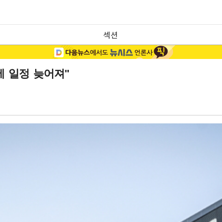
섹션
에 일정 늦어져"