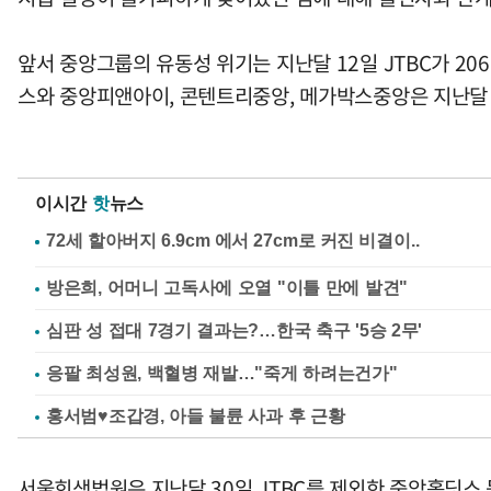
앞서 중앙그룹의 유동성 위기는 지난달 12일 JTBC가 2
스와 중앙피앤아이, 콘텐트리중앙, 메가박스중앙은 지난달 
이시간
핫
뉴스
방은희, 어머니 고독사에 오열 "이틀 만에 발견"
심판 성 접대 7경기 결과는?…한국 축구 '5승 2무'
응팔 최성원, 백혈병 재발…"죽게 하려는건가"
홍서범♥조갑경, 아들 불륜 사과 후 근황
서울회생법원은 지난달 30일 JTBC를 제외한 중앙홀딩스 등