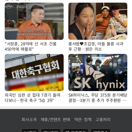
"서장훈, 28억에 산 서초 건물
홍서범♥조갑경, 아들 불륜 사과
450억에 매물로"
후 근황…밝은 미소
외국인 심판 성 접대 7경기 들여
SK하이닉스, 주당 375원 분기배당
다보니…한국 축구 '5승 2무'
결정…3분기 중 추가 주주환원 발
표
회사소개
제휴/컨텐츠 판매
약관·정책
고충처리