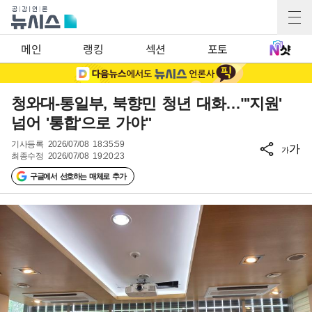
메인
랭킹
섹션
포토
청와대-통일부, 북향민 청년 대화…"'지원'
넘어 '통합'으로 가야"
기사등록
2026/07/08 18:35:59
가
가
최종수정
2026/07/08 19:20:23
구글에서 선호하는 매체로 추가