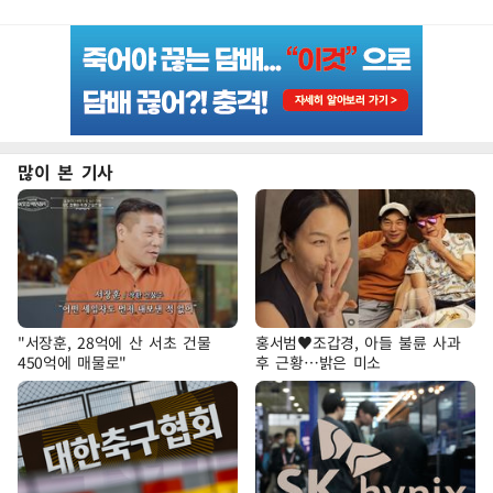
많이 본 기사
"서장훈, 28억에 산 서초 건물
홍서범♥조갑경, 아들 불륜 사과
450억에 매물로"
후 근황…밝은 미소