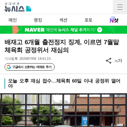
메인
랭킹
섹션
포토
배재고 6개월 출전정지 징계, 이르면 7월말
체육회 공정위서 재심의
기사등록
2026/07/08 19:41:15
가
가
구글에서 선호하는 매체로 추가
오늘 오후 재심 접수…체육회 60일 이내 공정위 열어
야