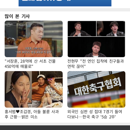
많이 본 기사
"서장훈, 28억에 산 서초 건물
전현무 "전 연인 집착에 친구들과
450억에 매물로"
연락 끊어"
홍서범♥조갑경, 아들 불륜 사과
외국인 심판 성 접대 7경기 들여
후 근황…밝은 미소
다보니…한국 축구 '5승 2무'