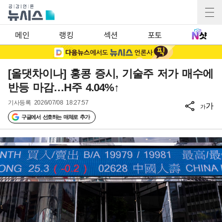
메인
랭킹
섹션
포토
[올댓차이나] 홍콩 증시, 기술주 저가 매수에
반등 마감…H주 4.04%↑
기사등록
2026/07/08 18:27:57
가
가
구글에서 선호하는 매체로 추가