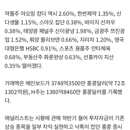
약품주 야오밍 캉더 역시 2.60%, 한썬제약 1.35%, 신
다생물 1.15%, 스야오 집단 0.38%, 바이지 선저우
0.38%, 태양광 패널주 신이광넝 1.98%, 금광주 쯔진광
업 1.52%, 뤄양 몰리브덴 0.66%, 지리차 1.20%, 영국
대형은행 HSBC 0.91%, 스포츠 용품주 안타체육
0.68%, 부동산주 화룬완샹 0.63%, 선훙카이 지산
0.35% 떨어졌다.
거래액은 메인보드가 3748억3500만 홍콩달러(약 72조
1302억원), H주는 1380억8460만 홍콩달러를 기록했
다.
애널리스트는 시황에 관해 하반기 들어 투자자금이 기존
상승 종목을 일부 차익 실현하고 낙폭이 컸던 홍콩 증시