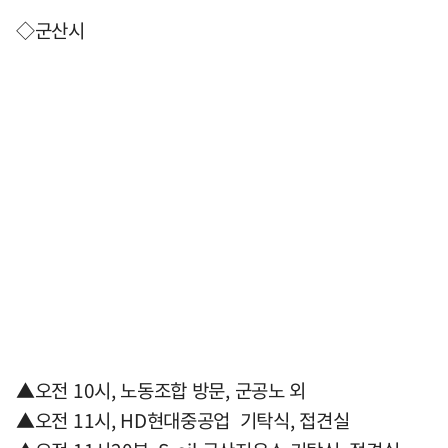
◇군산시
▲오전 10시, 노동조합 방문, 군공노 외
▲오전 11시, HD현대중공업 기탁식, 접견실