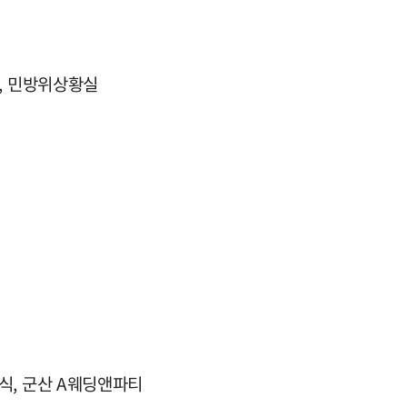
, 민방위상황실
식, 군산 A웨딩앤파티