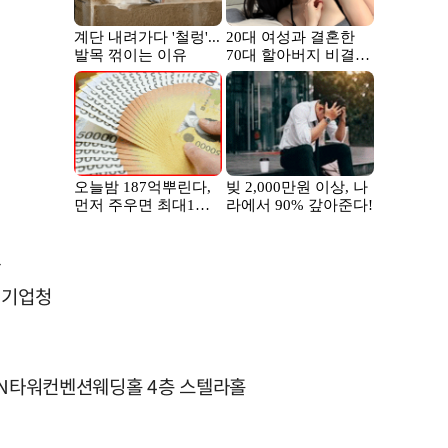
관
처기업청
, N타워컨벤션웨딩홀 4층 스텔라홀