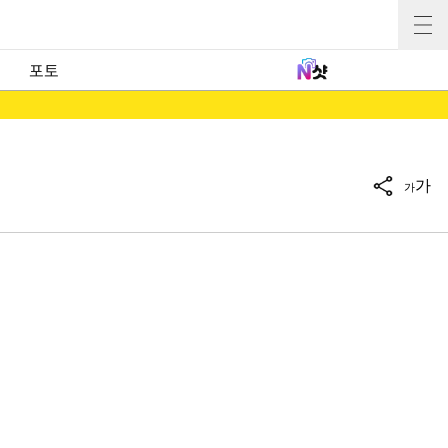
포토
가
가