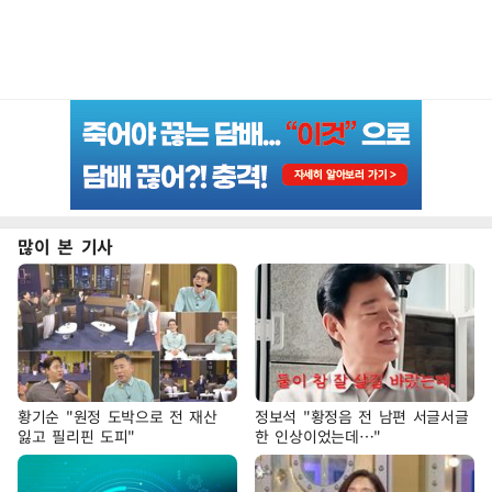
많이 본 기사
황기순 "원정 도박으로 전 재산
정보석 "황정음 전 남편 서글서글
잃고 필리핀 도피"
한 인상이었는데…"