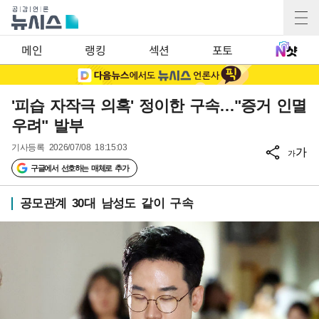
메인
랭킹
섹션
포토
'피습 자작극 의혹' 정이한 구속…"증거 인멸
우려" 발부
기사등록
2026/07/08 18:15:03
가
가
구글에서 선호하는 매체로 추가
공모관계 30대 남성도 같이 구속