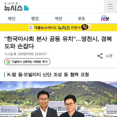
메인
랭킹
섹션
포토
"한국마사회 본사 공동 유치"…영천시, 경북
도와 손잡다
기사등록
2026/07/08 18:28:47
가
가
구글에서 선호하는 매체로 추가
K-팝 돔·모빌리티 산단 조성 등 협력 요청