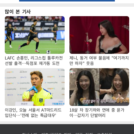
많이 본 기사
LAFC 손흥민, 리그스컵 톨루카전
제니, 동거 여부 물음에 "여기까지
선발 출격…득점포 재가동 도전
만 하자" 웃음
이강인, 오늘 서울서 AT마드리드
18살 차 장기하와 연애 중 윤가
입단식…'전례 없는 특급대우'
이…갑자기 단발머리