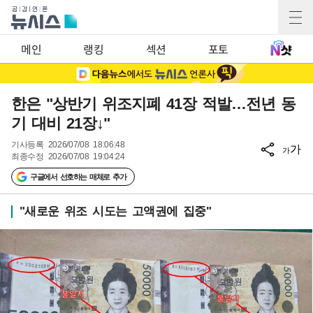
메인
랭킹
섹션
포토
한은 "상반기 위조지폐 41장 적발…전년 동
기 대비 21장↓"
기사등록
2026/07/08 18:06:48
가
가
최종수정
2026/07/08 19:04:24
구글에서 선호하는 매체로 추가
"새로운 위조 시도는 고액권에 집중"