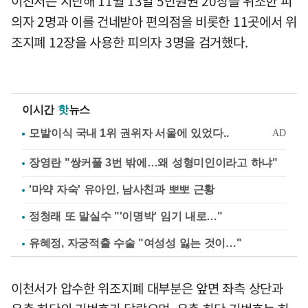
이천서는 지난해 11월 13일 5만원권 20장을 위조한 피
의자 2명과 이를 건네받아 편의점을 비롯한 11곳에서 위
조지폐 12장을 사용한 피의자 3명을 검거했다.
이시간
핫
뉴스
장영란 "쌍커풀 3번 밖에…왜 성형미인이라고 하냐"
'마약 자숙' 유아인, 남사친과 뽀뽀 근황
정청래 또 말실수 "'이명박' 임기 내로…"
유혜정, 자궁적출 수술 "여성성 잃는 것이…"
이천서가 압수한 위조지폐 대부분은 앞면 좌측 상단과